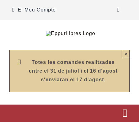
Skip
El Meu Compte
to
content
×
Totes les comandes realitzades
entre el 31 de juliol i el 16 d'agost
s'enviaran el 17 d'agost.
Tog
Nav
INICI